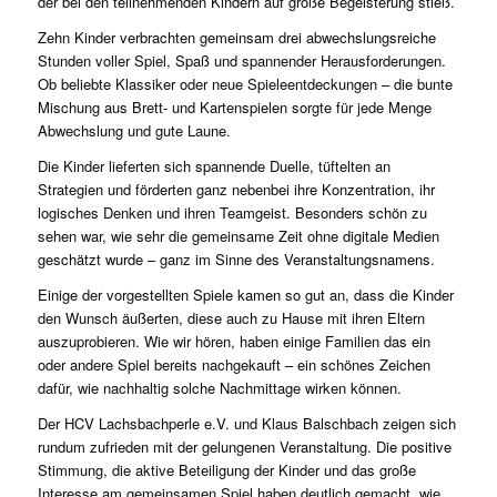
der bei den teilnehmenden Kindern auf große Begeisterung stieß.
Zehn Kinder verbrachten gemeinsam drei abwechslungsreiche
Stunden voller Spiel, Spaß und spannender Herausforderungen.
Ob beliebte Klassiker oder neue Spieleentdeckungen – die bunte
Mischung aus Brett- und Kartenspielen sorgte für jede Menge
Abwechslung und gute Laune.
Die Kinder lieferten sich spannende Duelle, tüftelten an
Strategien und förderten ganz nebenbei ihre Konzentration, ihr
logisches Denken und ihren Teamgeist. Besonders schön zu
sehen war, wie sehr die gemeinsame Zeit ohne digitale Medien
geschätzt wurde – ganz im Sinne des Veranstaltungsnamens.
Einige der vorgestellten Spiele kamen so gut an, dass die Kinder
den Wunsch äußerten, diese auch zu Hause mit ihren Eltern
auszuprobieren. Wie wir hören, haben einige Familien das ein
oder andere Spiel bereits nachgekauft – ein schönes Zeichen
dafür, wie nachhaltig solche Nachmittage wirken können.
Der HCV Lachsbachperle e.V. und Klaus Balschbach zeigen sich
rundum zufrieden mit der gelungenen Veranstaltung. Die positive
Stimmung, die aktive Beteiligung der Kinder und das große
Interesse am gemeinsamen Spiel haben deutlich gemacht, wie